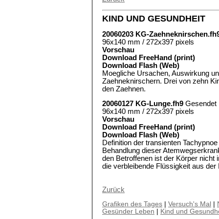
KIND UND GESUNDHEIT
20060203 KG-Zaehneknirschen.fh
96x140 mm / 272x397 pixels
Vorschau
Download FreeHand (print)
Download Flash (Web)
Moegliche Ursachen, Auswirkung u
Zaehneknirschern. Drei von zehn Ki
den Zaehnen.
20060127 KG-Lunge.fh9
Gesendet
96x140 mm / 272x397 pixels
Vorschau
Download FreeHand (print)
Download Flash (Web)
Definition der transienten Tachypn
Behandlung dieser Atemwegserkrank
den Betroffenen ist der Körper nicht
die verbleibende Flüssigkeit aus der
Zurück
Grafiken des Tages
|
Versuch's Mal
|
Gesünder Leben
|
Kind und Gesundhe