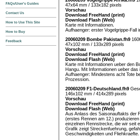
FAQs/User's Guides
47x64 mm / 133x182 pixels
Vorschau
Contact Us
Download FreeHand (print)
Download Flash (Web)
How to Use This Site
Karte mit Informationen.
Aufhaenger: erster Vogelgrippe-Fall i
How to Buy
20060209 Bombe Pakistan.fh9
160
Feedback
47x102 mm / 133x289 pixels
Vorschau
Download FreeHand (print)
Download Flash (Web)
Karte mit Informationen ueber den 
Hangu. Mit Informationen ueber das
Aufhaenger: Mindestens acht Tote bei 
Prozession.
20060209 F1-Deutschland.fh9
Gese
146x102 mm / 414x289 pixels
Vorschau
Download FreeHand (print)
Download Flash (Web)
Aus Anlass des Saisonauftakts der 
(erstes Rennen am 12.) produzieren 
einzelnen Rennstrecke, die wir seit 
Grafik zeigt Streckenfuehrung, gef
Geschwindigkeiten und Fliehkraefte.