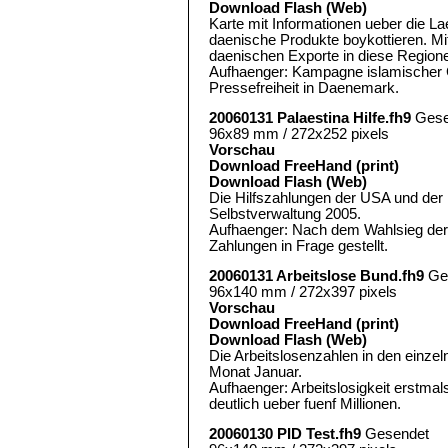
Download Flash (Web)
Karte mit Informationen ueber die L
daenische Produkte boykottieren. Mi
daenischen Exporte in diese Region
Aufhaenger: Kampagne islamischer 
Pressefreiheit in Daenemark.
20060131 Palaestina Hilfe.fh9
Gese
96x89 mm / 272x252 pixels
Vorschau
Download FreeHand (print)
Download Flash (Web)
Die Hilfszahlungen der USA und der 
Selbstverwaltung 2005.
Aufhaenger: Nach dem Wahlsieg der
Zahlungen in Frage gestellt.
20060131 Arbeitslose Bund.fh9
Ge
96x140 mm / 272x397 pixels
Vorschau
Download FreeHand (print)
Download Flash (Web)
Die Arbeitslosenzahlen in den einze
Monat Januar.
Aufhaenger: Arbeitslosigkeit erstmal
deutlich ueber fuenf Millionen.
20060130 PID Test.fh9
Gesendet