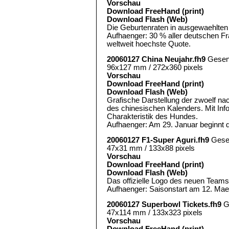
Vorschau
Download FreeHand (print)
Download Flash (Web)
Die Geburtenraten in ausgewaehlten
Aufhaenger: 30 % aller deutschen Fra
weltweit hoechste Quote.
20060127 China Neujahr.fh9
Gesen
96x127 mm / 272x360 pixels
Vorschau
Download FreeHand (print)
Download Flash (Web)
Grafische Darstellung der zwoelf na
des chinesischen Kalenders. Mit Inf
Charakteristik des Hundes.
Aufhaenger: Am 29. Januar beginnt 
20060127 F1-Super Aguri.fh9
Gese
47x31 mm / 133x88 pixels
Vorschau
Download FreeHand (print)
Download Flash (Web)
Das offizielle Logo des neuen Teams 
Aufhaenger: Saisonstart am 12. Mae
20060127 Superbowl Tickets.fh9
G
47x114 mm / 133x323 pixels
Vorschau
Download FreeHand (print)