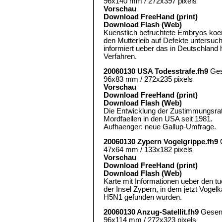
96x140 mm / 272x397 pixels
Vorschau
Download FreeHand (print)
Download Flash (Web)
Kuenstlich befruchtete Embryos koe
den Mutterleib auf Defekte untersuch
informiert ueber das in Deutschland 
Verfahren.
20060130 USA Todesstrafe.fh9
Ges
96x83 mm / 272x235 pixels
Vorschau
Download FreeHand (print)
Download Flash (Web)
Die Entwicklung der Zustimmungsrat
Mordfaellen in den USA seit 1981.
Aufhaenger: neue Gallup-Umfrage.
20060130 Zypern Vogelgrippe.fh9
47x64 mm / 133x182 pixels
Vorschau
Download FreeHand (print)
Download Flash (Web)
Karte mit Informationen ueber den tu
der Insel Zypern, in dem jetzt Voge
H5N1 gefunden wurden.
20060130 Anzug-Satellit.fh9
Gesen
96x114 mm / 272x323 pixels