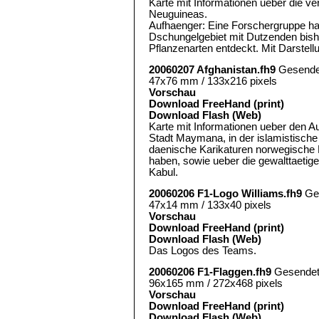
Karte mit Informationen ueber die v
Neuguineas.
Aufhaenger: Eine Forschergruppe ha
Dschungelgebiet mit Dutzenden bish
Pflanzenarten entdeckt. Mit Darstel
20060207 Afghanistan.fh9
Gesende
47x76 mm / 133x216 pixels
Vorschau
Download FreeHand (print)
Download Flash (Web)
Karte mit Informationen ueber den Au
Stadt Maymana, in der islamistische
daenische Karikaturen norwegische 
haben, sowie ueber die gewalttaetige
Kabul.
20060206 F1-Logo Williams.fh9
Ge
47x14 mm / 133x40 pixels
Vorschau
Download FreeHand (print)
Download Flash (Web)
Das Logos des Teams.
20060206 F1-Flaggen.fh9
Gesende
96x165 mm / 272x468 pixels
Vorschau
Download FreeHand (print)
Download Flash (Web)