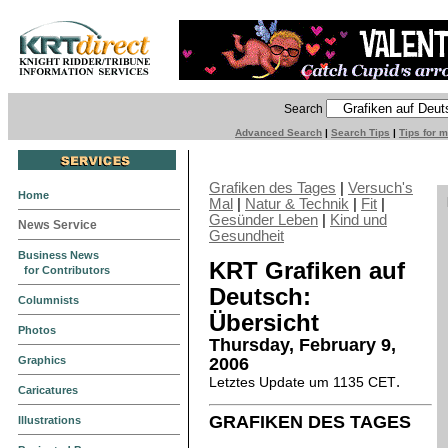
Search
Advanced Search
|
Search Tips
|
Tips for 
Grafiken des Tages
|
Versuch's
Home
Mal
|
Natur & Technik
|
Fit
|
Gesünder Leben
|
Kind und
News Service
Gesundheit
Business News
KRT Grafiken auf
for Contributors
Deutsch:
Columnists
Übersicht
Photos
Thursday, February 9,
Graphics
2006
.
Letztes Update um 1135 CET
Caricatures
GRAFIKEN DES TAGES
Illustrations