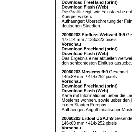
Download FreeHand (print)
Download Flash (Web)
Die Grafik zeigt, wie Feinstaeube en
Koerper wirken.
Aufhaenger: Überschreitung der Fein
deutschen Staedten.
20060203 Einfluss Weltweit.fh9
Ge
47x114 mm / 133x323 pixels
Vorschau
Download FreeHand (print)
Download Flash (Web)
Das Ergebnis einer aktuellen weltw
den schlechtesten Einfluss ausuebe.
20060203 Moslems.fh9
Gesendet
146x89 mm / 414x252 pixels
Vorschau
Download FreeHand (print)
Download Flash (Web)
Karte mit Informationen ueber die La
Moslems wohnen, sowie ueber den je
in den Staaten Europas.
Aufhaenger: Angriff fanatischer Mosl
20060203 Erdoel USA.fh9
Gesende
146x89 mm / 414x252 pixels
Vorschau