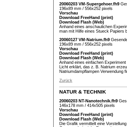
20060203 VM-Supergehoer.fh9
Ges
196x89 mm / 556x252 pixels
Vorschau
Download FreeHand (print)
Download Flash (Web)
Anhand eines anschaulichen Experime
man mit Hilfe eines Stueck Papiers 
20060127 VM-Natrium.fh9
Gesende
196x89 mm / 556x252 pixels
Vorschau
Download FreeHand (print)
Download Flash (Web)
Anhand eines einfachen Experiment
Licht erklärt, das z. B. Natrium erze
Natriumdampflampen Verwendung fi
Zurück
NATUR & TECHNIK
20060203 NT-Nanotechnik.fh9
Ges
146x178 mm / 414x505 pixels
Vorschau
Download FreeHand (print)
Download Flash (Web)
Die Grafik vermittelt eine Vorstellun