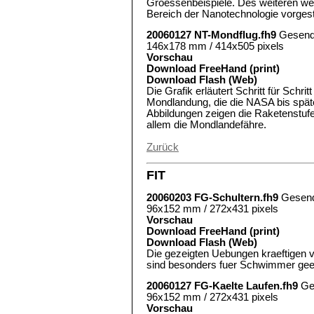
Groessenbeispiele. Des weiteren w
Bereich der Nanotechnologie vorgeste
20060127 NT-Mondflug.fh9
Gesend
146x178 mm / 414x505 pixels
Vorschau
Download FreeHand (print)
Download Flash (Web)
Die Grafik erläutert Schritt für Schri
Mondlandung, die die NASA bis spät
Abbildungen zeigen die Raketenstuf
allem die Mondlandefähre.
Zurück
FIT
20060203 FG-Schultern.fh9
Gesend
96x152 mm / 272x431 pixels
Vorschau
Download FreeHand (print)
Download Flash (Web)
Die gezeigten Uebungen kraeftigen v
sind besonders fuer Schwimmer gee
20060127 FG-Kaelte Laufen.fh9
Ge
96x152 mm / 272x431 pixels
Vorschau