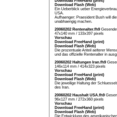
Download FreeHand (print)
Download Flash (Web)
Ein Ueberblick ueber Energieverbra
USA.
Aufhaenger: Praesident Bush will d
unabhaengig machen.
20060202 Rentenalter.fh9
Gesende
47x140 mm / 133x397 pixels
Vorschau
Download FreeHand (print)
Download Flash (Web)
Die prozentuale Anteil aelterer Mensc
und das offizielle Rentenalter in au
20060202 Haltungen Iran.fh9
Gese
146x114 mm / 414x323 pixels
Vorschau
Download FreeHand (print)
Download Flash (Web)
Die jeweilige Haltung der Schlues
des Iran.
20060202 Haushalt USA.fh9
Gesen
96x127 mm / 272x360 pixels
Vorschau
Download FreeHand (print)
Download Flash (Web)
Die Entwicklung des amerikanischen 