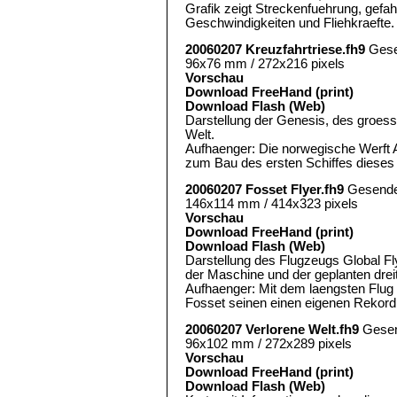
Grafik zeigt Streckenfuehrung, gef
Geschwindigkeiten und Fliehkraefte.
20060207 Kreuzfahrtriese.fh9
Gese
96x76 mm / 272x216 pixels
Vorschau
Download FreeHand (print)
Download Flash (Web)
Darstellung der Genesis, des groess
Welt.
Aufhaenger: Die norwegische Werft 
zum Bau des ersten Schiffes dieses 
20060207 Fosset Flyer.fh9
Gesende
146x114 mm / 414x323 pixels
Vorschau
Download FreeHand (print)
Download Flash (Web)
Darstellung des Flugzeugs Global Fl
der Maschine und der geplanten drei
Aufhaenger: Mit dem laengsten Flug 
Fosset seinen einen eigenen Rekord
20060207 Verlorene Welt.fh9
Gesen
96x102 mm / 272x289 pixels
Vorschau
Download FreeHand (print)
Download Flash (Web)