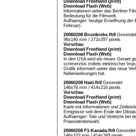
Download FreeHand (print)
Download Flash (Web)
Informationen ueber das Berliner Fil
Bedeutung für die Filmwelt.
Aufhaenger: heutige Eroeffnung der B
Februar).
20060208 Brustkrebs.fh9
Gesende
96x140 mm / 272x397 pixels
Vorschau
Download FreeHand (print)
Download Flash (Web)
In den USA wird ein neues Geraet ge
schmerzlos mittels elektrischer Impu
Grafik informiert ueber das neue Verf
Nebenwirkungen hat.
20060208 Haiti.fh9
Gesendet
146x76 mm / 414x216 pixels
Vorschau
Download FreeHand (print)
Download Flash (Web)
Karte mit Informationen und Zeitleist
Ereignisse seit dem Ende der Diktatu
Aufhaenger: Tote und Verletzte bei d
Praesidentenwahl.
20060208 F1-Kanada.fh9
Gesendet
146x102 mm / 414x289 pixels