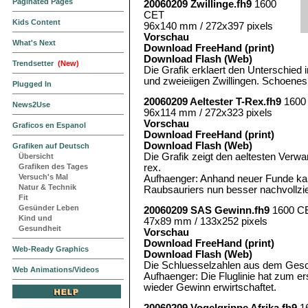
Paginated Pages
20060209 Zwillinge.fh9
1600
CET
Kids Content
96x140 mm / 272x397 pixels
Vorschau
What's Next
Download FreeHand (print)
Download Flash (Web)
Trendsetter
(New)
Die Grafik erklaert den Unterschied 
und zweieiigen Zwillingen. Schoenes
Plugged In
20060209 Aeltester T-Rex.fh9
1600
News2Use
96x114 mm / 272x323 pixels
Vorschau
Graficos en Espanol
Download FreeHand (print)
Download Flash (Web)
Grafiken auf Deutsch
Die Grafik zeigt den aeltesten Ver
Übersicht
rex.
Grafiken des Tages
Versuch's Mal
Aufhaenger: Anhand neuer Funde ka
Natur & Technik
Raubsauriers nun besser nachvollzi
Fit
Gesünder Leben
20060209 SAS Gewinn.fh9
1600 C
Kind und
47x89 mm / 133x252 pixels
Gesundheit
Vorschau
Download FreeHand (print)
Web-Ready Graphics
Download Flash (Web)
Die Schluesselzahlen aus dem Gesc
Web Animations/Videos
Aufhaenger: Die Fluglinie hat zum e
wieder Gewinn erwirtschaftet.
20060209 Vogelgrippe Afrika.fh9
1