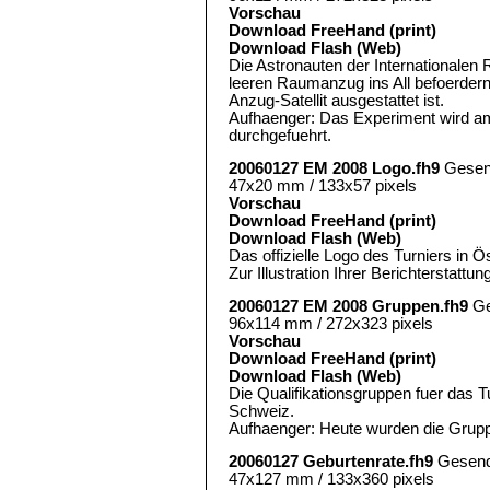
Vorschau
Download FreeHand (print)
Download Flash (Web)
Die Astronauten der Internationalen
leeren Raumanzug ins All befoerdern.
Anzug-Satellit ausgestattet ist.
Aufhaenger: Das Experiment wird 
durchgefuehrt.
20060127 EM 2008 Logo.fh9
Gesen
47x20 mm / 133x57 pixels
Vorschau
Download FreeHand (print)
Download Flash (Web)
Das offizielle Logo des Turniers in 
Zur Illustration Ihrer Berichterstattun
20060127 EM 2008 Gruppen.fh9
Ge
96x114 mm / 272x323 pixels
Vorschau
Download FreeHand (print)
Download Flash (Web)
Die Qualifikationsgruppen fuer das T
Schweiz.
Aufhaenger: Heute wurden die Grupp
20060127 Geburtenrate.fh9
Gesend
47x127 mm / 133x360 pixels