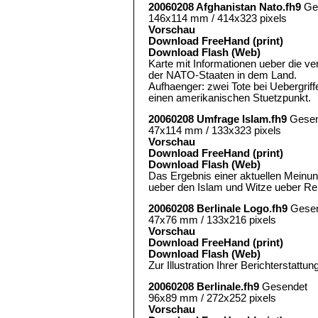
20060208 Afghanistan Nato.fh9
Ge
146x114 mm / 414x323 pixels
Vorschau
Download FreeHand (print)
Download Flash (Web)
Karte mit Informationen ueber die v
der NATO-Staaten in dem Land.
Aufhaenger: zwei Tote bei Uebergriffe
einen amerikanischen Stuetzpunkt.
20060208 Umfrage Islam.fh9
Gesen
47x114 mm / 133x323 pixels
Vorschau
Download FreeHand (print)
Download Flash (Web)
Das Ergebnis einer aktuellen Meinu
ueber den Islam und Witze ueber Rel
20060208 Berlinale Logo.fh9
Gesen
47x76 mm / 133x216 pixels
Vorschau
Download FreeHand (print)
Download Flash (Web)
Zur Illustration Ihrer Berichterstattun
20060208 Berlinale.fh9
Gesendet
96x89 mm / 272x252 pixels
Vorschau