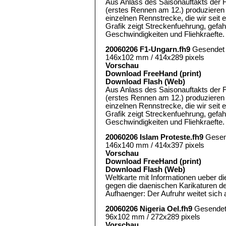
Aus Anlass des Saisonauftakts der 
(erstes Rennen am 12.) produzieren 
einzelnen Rennstrecke, die wir seit 
Grafik zeigt Streckenfuehrung, gef
Geschwindigkeiten und Fliehkraefte.
20060206 F1-Ungarn.fh9
Gesendet
146x102 mm / 414x289 pixels
Vorschau
Download FreeHand (print)
Download Flash (Web)
Aus Anlass des Saisonauftakts der 
(erstes Rennen am 12.) produzieren 
einzelnen Rennstrecke, die wir seit 
Grafik zeigt Streckenfuehrung, gef
Geschwindigkeiten und Fliehkraefte.
20060206 Islam Proteste.fh9
Gesen
146x140 mm / 414x397 pixels
Vorschau
Download FreeHand (print)
Download Flash (Web)
Weltkarte mit Informationen ueber di
gegen die daenischen Karikaturen
Aufhaenger: Der Aufruhr weitet sich 
20060206 Nigeria Oel.fh9
Gesende
96x102 mm / 272x289 pixels
Vorschau