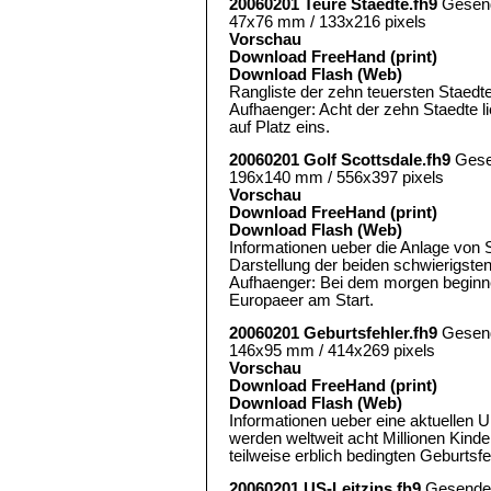
20060201 Teure Staedte.fh9
Gesen
47x76 mm / 133x216 pixels
Vorschau
Download FreeHand (print)
Download Flash (Web)
Rangliste der zehn teuersten Staedte
Aufhaenger: Acht der zehn Staedte l
auf Platz eins.
20060201 Golf Scottsdale.fh9
Gese
196x140 mm / 556x397 pixels
Vorschau
Download FreeHand (print)
Download Flash (Web)
Informationen ueber die Anlage von S
Darstellung der beiden schwierigste
Aufhaenger: Bei dem morgen beginne
Europaeer am Start.
20060201 Geburtsfehler.fh9
Gesen
146x95 mm / 414x269 pixels
Vorschau
Download FreeHand (print)
Download Flash (Web)
Informationen ueber eine aktuellen 
werden weltweit acht Millionen Kinde
teilweise erblich bedingten Geburtsf
20060201 US-Leitzins.fh9
Gesende