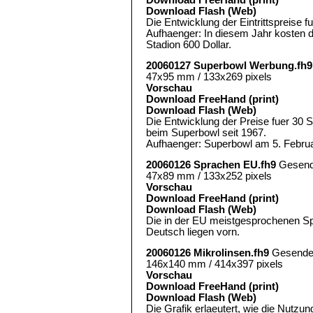
Download Flash (Web)
Die Entwicklung der Eintrittspreise 
Aufhaenger: In diesem Jahr kosten di
Stadion 600 Dollar.
20060127 Superbowl Werbung.fh9
47x95 mm / 133x269 pixels
Vorschau
Download FreeHand (print)
Download Flash (Web)
Die Entwicklung der Preise fuer 3
beim Superbowl seit 1967.
Aufhaenger: Superbowl am 5. Februa
20060126 Sprachen EU.fh9
Gesend
47x89 mm / 133x252 pixels
Vorschau
Download FreeHand (print)
Download Flash (Web)
Die in der EU meistgesprochenen Sp
Deutsch liegen vorn.
20060126 Mikrolinsen.fh9
Gesende
146x140 mm / 414x397 pixels
Vorschau
Download FreeHand (print)
Download Flash (Web)
Die Grafik erlaeutert, wie die Nutzung